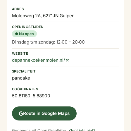
ADRES
Molenweg 2A, 6271JN Gulpen
OPENINGSTIJDEN
● Nu open
Dinsdag t/m zondag: 12:00 – 20:00
WEBSITE
depannekoekenmolen.nl/
SPECIALITEIT
pancake
COÖRDINATEN
50.81180, 5.88900
Route in Google Maps
Gegevens uit OpenStreetMap.
Klopt iets niet?