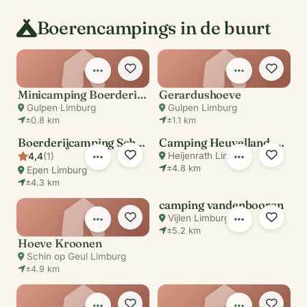
Boerencampings in de buurt
Minicamping Boerderij Berghemmerhof
Gerardushoeve
Gulpen
·
Limburg
Gulpen
·
Limburg
±0.8 km
±1.1 km
Boerderijcamping Schaapskooi Mergelland
Camping Heuvelland-Oaze
Heijenrath
·
Limburg
4,4
(1)
±4.8 km
Epen
·
Limburg
±4.3 km
camping vandenbooren
Vijlen
·
Limburg
±5.2 km
Hoeve Kroonen
Schin op Geul
·
Limburg
±4.9 km