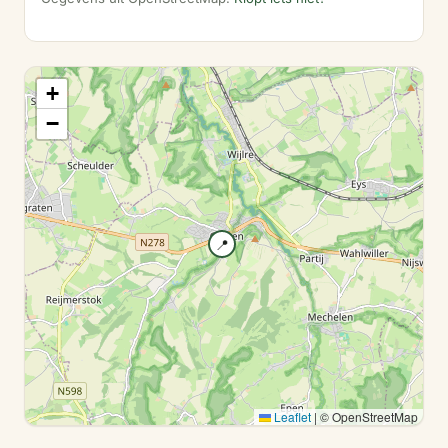
+
−
📍
Leaflet
|
© OpenStreetMap