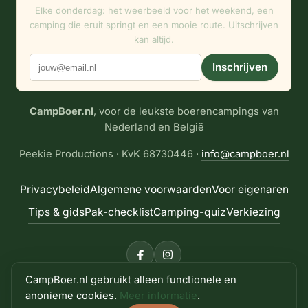
Elke donderdag: het weerbeeld voor het weekend, een
camping die eruit springt en een mooie route. Uitschrijven
kan altijd.
Inschrijven
CampBoer.nl
, voor de leukste boerencampings van
Nederland en België
Peekie Productions · KvK 68730446 ·
info@campboer.nl
Privacybeleid
Algemene voorwaarden
Voor eigenaren
Tips & gids
Pak-checklist
Camping-quiz
Verkiezing
CampBoer.nl gebruikt alleen functionele en
© 2026 CampBoer.nl · Alle rechten voorbehouden · site
anonieme cookies.
Meer informatie
.
door
Peekie Productions