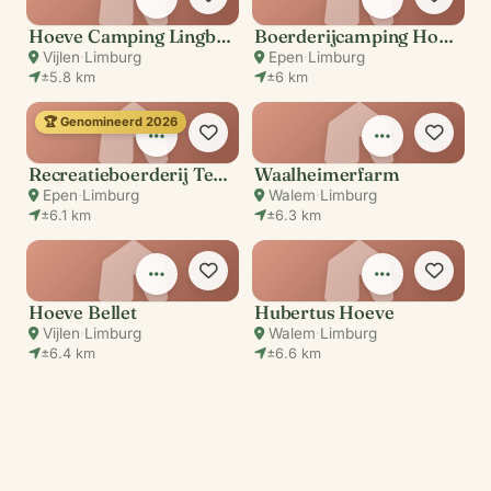
Hoeve Camping Lingberg
Boerderijcamping Hoeve Helberg
Vijlen
·
Limburg
Epen
·
Limburg
±5.8 km
±6 km
🏆 Genomineerd 2026
Recreatieboerderij Tergracht
Waalheimerfarm
Epen
·
Limburg
Walem
·
Limburg
±6.1 km
±6.3 km
Hoeve Bellet
Hubertus Hoeve
Vijlen
·
Limburg
Walem
·
Limburg
±6.4 km
±6.6 km