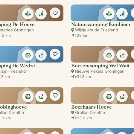
ping De Hoeve
Natuurcamping Ikenhiem
sterlee
·
Groningen
Wijnjewoude
·
Friesland
.5 km
±29 km
ping De Wedze
Boerencamping Wel Wait
jzel
·
Friesland
Nieuwe Pekela
·
Groningen
.2 km
±31.3 km
Jobinghoeve
Boerhaars Hoeve
lloo
·
Drenthe
Grolloo
·
Drenthe
.3 km
±33.6 km