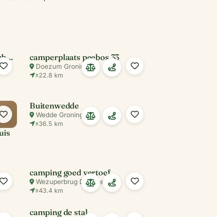
Camping Boetn Toen Pieterburen
camperplaats peebos 33
Doezum
·
Groningen
±22.8 km
Buitenwedde
Wedde
·
Groningen
±36.5 km
uis
camping goed vertoef
Wezuperbrug
·
Drenthe
±43.4 km
camping de stal