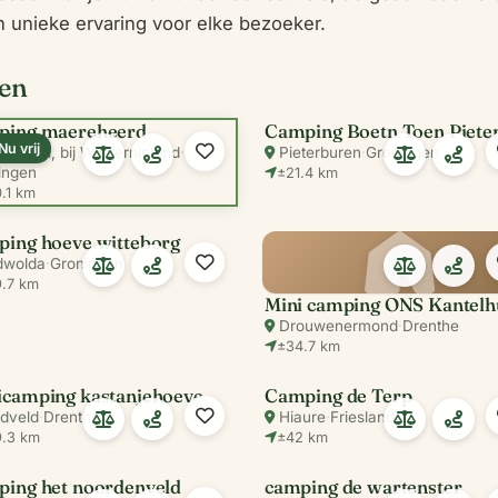
 unieke ervaring voor elke bezoeker.
gen
ping maereheerd
Nu vrij
 Andel, bij Westernieland
·
Pieterburen
·
Groningen
ingen
±21.4 km
.1 km
ping hoeve witteborg
dwolda
·
Groningen
.7 km
Mini camping ONS Kantelh
Drouwenermond
·
Drenthe
±34.7 km
icamping kastanjehoeve
Camping de Terp
idveld
·
Drenthe
Hiaure
·
Friesland
.3 km
±42 km
ping het noordenveld
camping de wartenster