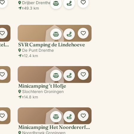
Drijber
·
Drenthe
±49.3 km
Natuurkampeerterrein Lettelbert
SVR Camping de Lindehoeve
De Punt
·
Drenthe
±12.4 km
Minicamping 't Hofje
Slochteren
·
Groningen
±14.8 km
Minicamping Het Noordererf (Mausel)
Noordbroek
·
Groningen