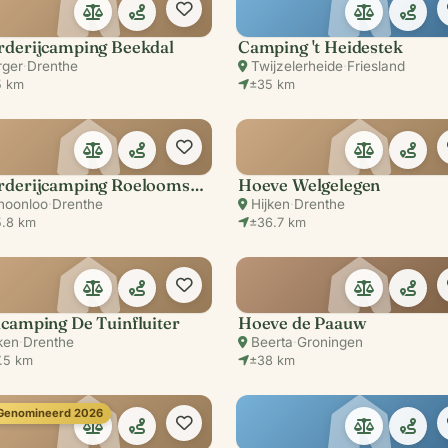
rderijcamping Beekdal
Camping 't Heidestek
rger
·
Drenthe
Twijzelerheide
·
Friesland
5 km
±35 km
Boerderijcamping Roeloomskamp
Hoeve Welgelegen
hoonloo
·
Drenthe
Hijken
·
Drenthe
.8 km
±36.7 km
camping De Tuinfluiter
Hoeve de Paauw
ken
·
Drenthe
Beerta
·
Groningen
.5 km
±38 km
 Genomineerd 2026