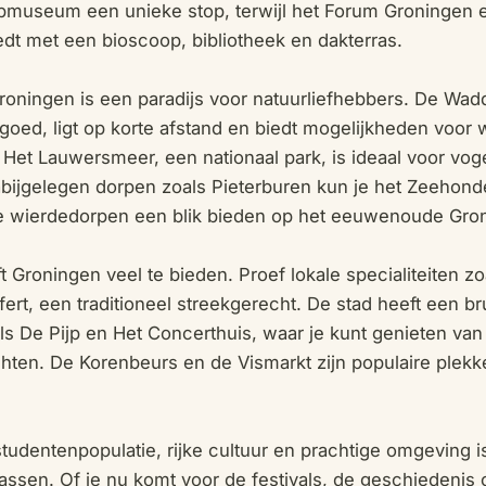
ipmuseum een unieke stop, terwijl het Forum Groningen
dt met een bioscoop, bibliotheek en dakterras.
oningen is een paradijs voor natuurliefhebbers. De Wa
ed, ligt op korte afstand en biedt mogelijkheden voor
Het Lauwersmeer, een nationaal park, is ideaal voor vog
nabijgelegen dorpen zoals Pieterburen kun je het Zeeho
de wierdedorpen een blik bieden op het eeuwenoude Gro
t Groningen veel te bieden. Proef lokale specialiteiten z
ert, een traditioneel streekgerecht. De stad heeft een b
ls De Pijp en Het Concerthuis, waar je kunt genieten van 
chten. De Korenbeurs en de Vismarkt zijn populaire plek
studentenpopulatie, rijke cultuur en prachtige omgeving 
errassen. Of je nu komt voor de festivals, de geschiedenis 