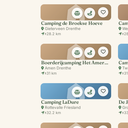
Camping de Broekse Hoeve
Cam
Gieterveen
·
Drenthe
We
±28.2 km
±28
Boerderijcamping Het Amerveld
Cam
Amen
·
Drenthe
Twi
±31 km
±31
Camping LaDure
De 
Rottevalle
·
Friesland
Gro
±32.2 km
±33