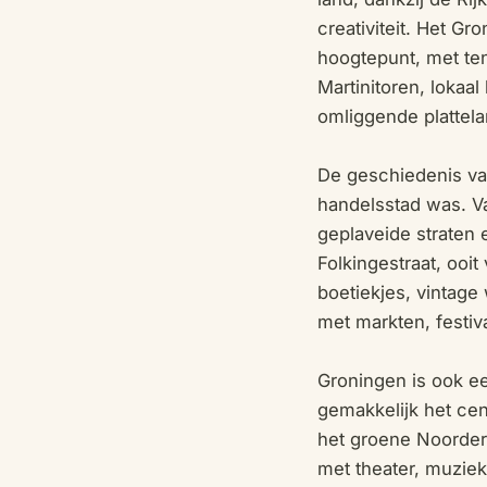
creativiteit. Het G
hoogtepunt, met ten
Martinitoren, lokaal
omliggende plattela
De geschiedenis van
handelsstad was. Va
geplaveide straten
Folkingestraat, ooi
boetiekjes, vintage
met markten, festiva
Groningen is ook ee
gemakkelijk het ce
het groene Noorderp
met theater, muziek