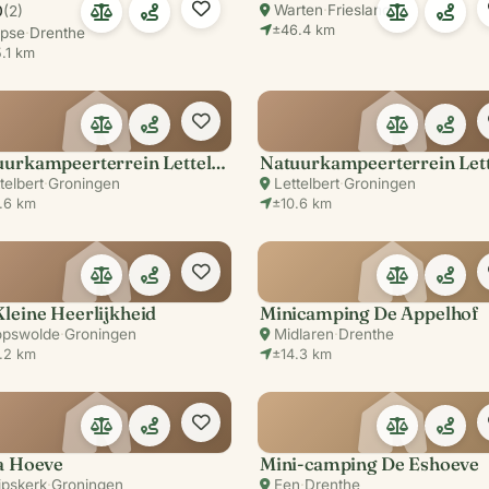
Warten
·
Friesland
0
(2)
±46.4 km
pse
·
Drenthe
.1 km
Natuurkampeerterrein Lettelbert
telbert
·
Groningen
Lettelbert
·
Groningen
.6 km
±10.6 km
leine Heerlijkheid
Minicamping De Appelhof
opswolde
·
Groningen
Midlaren
·
Drenthe
.2 km
±14.3 km
sa Hoeve
Mini-camping De Eshoeve
jpskerk
·
Groningen
Een
·
Drenthe