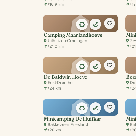
±16.9 km
±18
Camping Maarlandhoeve
Min
Uithuizen
·
Groningen
Ze
±21.2 km
±21
De Baldwin Hoeve
Boe
Eext
·
Drenthe
De
±24 km
±24
Minicamping De Huifkar
Min
Bakkeveen
·
Friesland
Ba
±26 km
±26