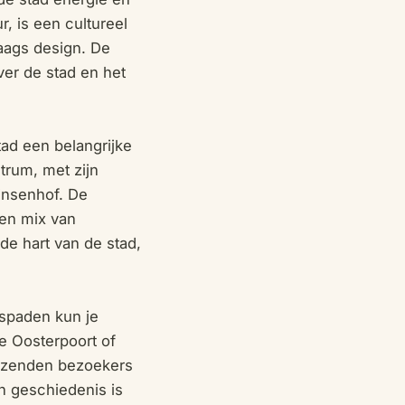
, is een cultureel
aags design. De
over de stad en het
tad een belangrijke
trum, met zijn
insenhof. De
een mix van
de hart van de stad,
tspaden kun je
e Oosterpoort of
duizenden bezoekers
an geschiedenis is