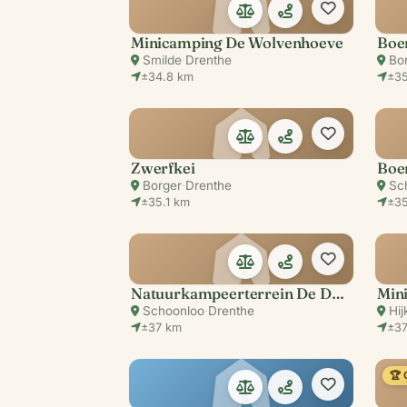
Minicamping De Wolvenhoeve
Boe
Smilde
·
Drenthe
Bo
±34.8 km
±3
Zwerfkei
Borger
·
Drenthe
Sc
±35.1 km
±35
Natuurkampeerterrein De Dennen
Mini
Schoonloo
·
Drenthe
Hij
±37 km
±37
🏆