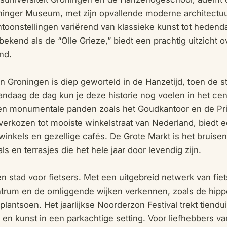
roninger Museum, met zijn opvallende moderne architectuur
toonstellingen variërend van klassieke kunst tot hedend
 bekend als de “Olle Grieze,” biedt een prachtig uitzicht 
nd.
 Groningen is diep geworteld in de Hanzetijd, toen de s
ndaag de dag kun je deze historie nog voelen in het cen
 en monumentale panden zoals het Goudkantoor en de Pr
t verkozen tot mooiste winkelstraat van Nederland, biedt 
 winkels en gezellige cafés. De Grote Markt is het bruisen
ls en terrasjes die het hele jaar door levendig zijn.
n stad voor fietsers. Met een uitgebreid netwerk van fie
ntrum en de omliggende wijken verkennen, zoals de hipp
lantsoen. Het jaarlijkse Noorderzon Festival trekt tien
 en kunst in een parkachtige setting. Voor liefhebbers v