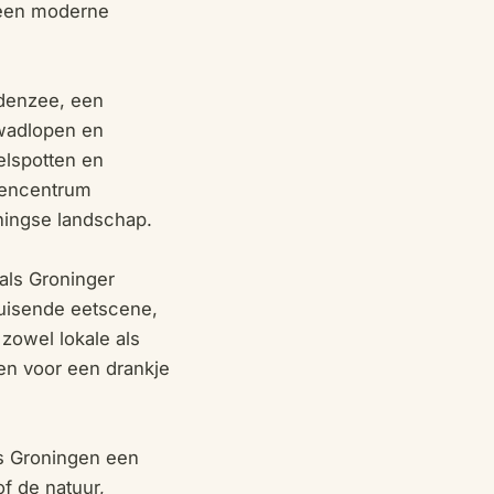
 een moderne
ddenzee, een
 wadlopen en
elspotten en
ndencentrum
ningse landschap.
oals Groninger
ruisende eetscene,
zowel lokale als
ken voor een drankje
is Groningen een
of de natuur,