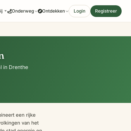
ij
Login
Registreer
Onderweg
Ontdekken
n
l in Drenthe
neert een rijke
olkingen van het
de stad energie en