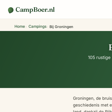
CampBoer.nl
Home
Campings
Bij Groningen
105 rustige
Groningen, de brui
geschiedenis met e
land, dankzij de Ri