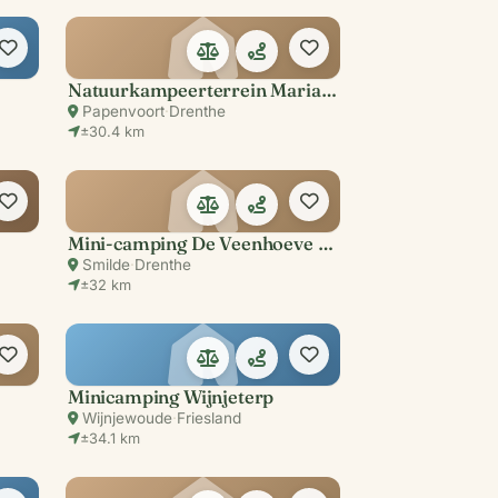
Natuurkampeerterrein Mariahoeve
Papenvoort
·
Drenthe
±30.4 km
Mini-camping De Veenhoeve (alleen tijdens TT-evenementen)
Smilde
·
Drenthe
±32 km
Minicamping Wijnjeterp
Wijnjewoude
·
Friesland
±34.1 km