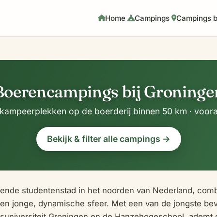
Home
Campings
Campings b
Boerencampings bij Groninge
 kampeerplekken op de boerderij binnen 50 km · voora
Bekijk & filter alle campings →
sende studentenstad in het noorden van Nederland, combi
en jonge, dynamische sfeer. Met een van de jongste bev
jksuniversiteit Groningen en de Hanzehogeschool, ademt 