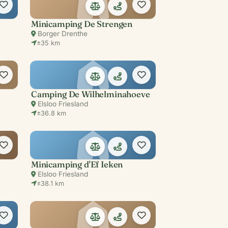
Minicamping De Strengen
Borger
·
Drenthe
±35 km
Camping De Wilhelminahoeve
Elsloo
·
Friesland
±36.8 km
Minicamping d'Ef Ieken
Elsloo
·
Friesland
±38.1 km