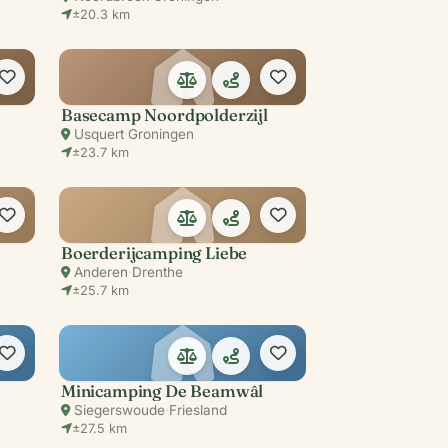
±20.3 km
Basecamp Noordpolderzijl
Usquert
·
Groningen
±23.7 km
Boerderijcamping Liebe
Anderen
·
Drenthe
±25.7 km
Minicamping De Beamwâl
Siegerswoude
·
Friesland
±27.5 km