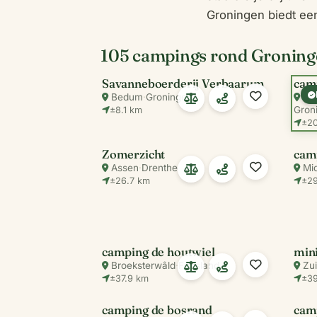
Groningen biedt een
105 campings rond Gronin
Savanneboerderij Verbaarum
cam
Bedum
·
Groningen
Den
Gron
±8.1 km
±20
Zomerzicht
cam
Assen
·
Drenthe
Mi
±26.7 km
±29
camping de houtwiel
min
Broeksterwâld
·
Friesland
Zu
±37.9 km
±39
camping de bosrand
cam