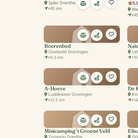
Spier
·
Drenthe
5,
±45 km
Wa
±45
Boerenbed
Oostwold
·
Groningen
Let
±9.3 km
±10
A-Hoeve
De K
Luddeweer
·
Groningen
Kr
±12.5 km
±14
Minicamping 't Groene Veld
Eli
Tynaarlo
·
Drenthe
Gri