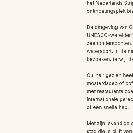
het Nederlands Str
ontmoetingsplek bie
De omgeving van Gr
UNESCO-werelderfgo
zeehondentochten. 
watersport. In de 
bezoeken, terwijl 
Culinair gezien heef
mosterdsoep of poff
met restaurants zoa
internationale gere
of een snelle hap.
Met zijn levendige 
stad die je blijft v