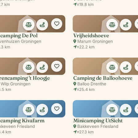
.7 km
±19.8 km
icamping De Pol
Vrijheidshoeve
venhuizen
·
Groningen
Marum
·
Groningen
.3 km
±22.2 km
rencamping 't Hoogje
Camping de Balloohoeve
 Wilp
·
Groningen
Balloo
·
Drenthe
.5 km
±25.4 km
icamping Kivafarm
Minicamping UtSicht
kkeveen
·
Friesland
Bakkeveen
·
Friesland
.4 km
±27.3 km