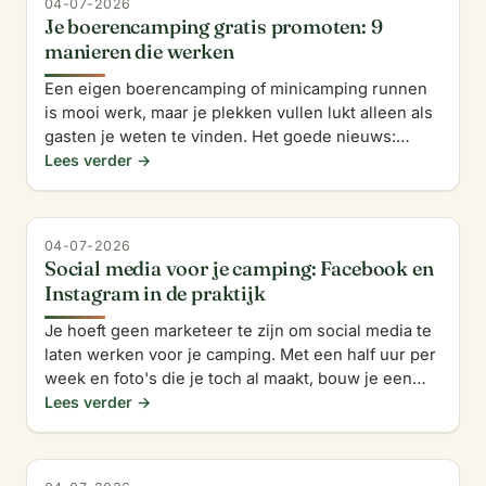
04-07-2026
Je boerencamping gratis promoten: 9
manieren die werken
Een eigen boerencamping of minicamping runnen
is mooi werk, maar je plekken vullen lukt alleen als
gasten je weten te vinden. Het goede nieuws:
promoten hoeft geen euro te kosten. Met deze
Lees verder →
negen gratis ma
04-07-2026
Social media voor je camping: Facebook en
Instagram in de praktijk
Je hoeft geen marketeer te zijn om social media te
laten werken voor je camping. Met een half uur per
week en foto's die je toch al maakt, bouw je een
groep volgers die je onthoudt en aanbeveelt. Zo
Lees verder →
pak j