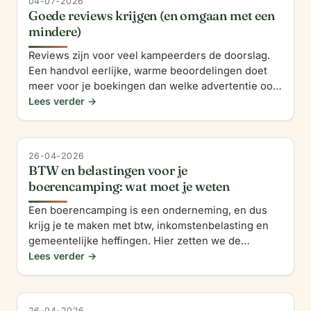
04-07-2026
Goede reviews krijgen (en omgaan met een
mindere)
Reviews zijn voor veel kampeerders de doorslag.
Een handvol eerlijke, warme beoordelingen doet
meer voor je boekingen dan welke advertentie ook.
Zo verzamel je ze, en zo ga je om met die ene
Lees verder →
mindere.
26-04-2026
BTW en belastingen voor je
boerencamping: wat moet je weten
Een boerencamping is een onderneming, en dus
krijg je te maken met btw, inkomstenbelasting en
gemeentelijke heffingen. Hier zetten we de
hoofdlijnen op een rij &mdash; geen vervanging
Lees verder →
voor je accountant,
26-04-2026