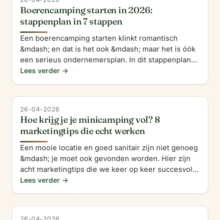
Boerencamping starten in 2026:
stappenplan in 7 stappen
Een boerencamping starten klinkt romantisch
&mdash; en dat is het ook &mdash; maar het is óók
een serieus ondernemersplan. In dit stappenplan
zetten we de zeven belangrijkste stappen voor je
Lees verder →
op een rij, z
26-04-2026
Hoe krijg je je minicamping vol? 8
marketingtips die echt werken
Een mooie locatie en goed sanitair zijn niet genoeg
&mdash; je moet ook gevonden worden. Hier zijn
acht marketingtips die we keer op keer succesvol
zien werken bij boerencampings, ook zonder groot
Lees verder →
reclame
26-04-2026