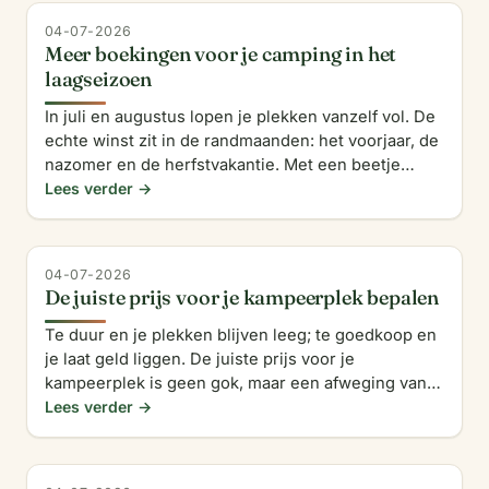
04-07-2026
Meer boekingen voor je camping in het
laagseizoen
In juli en augustus lopen je plekken vanzelf vol. De
echte winst zit in de randmaanden: het voorjaar, de
nazomer en de herfstvakantie. Met een beetje
gerichte aandacht vul je ook die rustige weken, en
Lees verder →
hou
04-07-2026
De juiste prijs voor je kampeerplek bepalen
Te duur en je plekken blijven leeg; te goedkoop en
je laat geld liggen. De juiste prijs voor je
kampeerplek is geen gok, maar een afweging van
je kosten, je omgeving en wat je gasten waarderen.
Lees verder →
Zo pak je