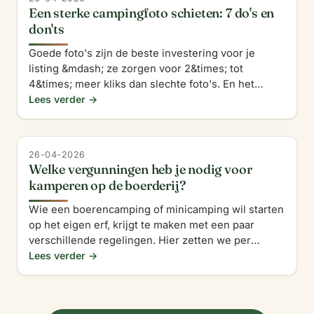
Een sterke campingfoto schieten: 7 do's en
don'ts
Goede foto's zijn de beste investering voor je
listing &mdash; ze zorgen voor 2&times; tot
4&times; meer kliks dan slechte foto's. En het
mooie: je hebt geen dure camera nodig. Een
Lees verder →
moderne smartphone is v
26-04-2026
Welke vergunningen heb je nodig voor
kamperen op de boerderij?
Wie een boerencamping of minicamping wil starten
op het eigen erf, krijgt te maken met een paar
verschillende regelingen. Hier zetten we per
onderwerp uit wat in 2026 in Nederland geldt
Lees verder →
&mdash; bel altijd