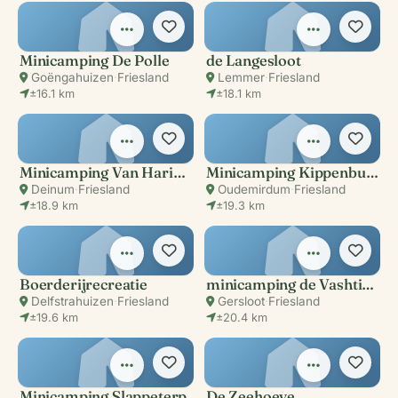
Minicamping De Polle
de Langesloot
Goëngahuizen
·
Friesland
Lemmer
·
Friesland
±16.1 km
±18.1 km
Minicamping Van Harinxma
Minicamping Kippenburg
Deinum
·
Friesland
Oudemirdum
·
Friesland
±18.9 km
±19.3 km
Boerderijrecreatie
minicamping de Vashti-hoeve
Delfstrahuizen
·
Friesland
Gersloot
·
Friesland
±19.6 km
±20.4 km
Minicamping Slappeterp
De Zeehoeve