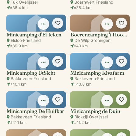
Tuk
·
Overijssel
Boarnwert
·
Friesland
±38.4 km
±38.4 km
Minicamping d'Ef Ieken
Boerencamping 't Hoogje
Elsloo
·
Friesland
De Wilp
·
Groningen
±39.9 km
±40 km
Minicamping UtSicht
Minicamping Kivafarm
Bakkeveen
·
Friesland
Bakkeveen
·
Friesland
±40.1 km
±40.8 km
Minicamping De Huifkar
Minicamping de Duin
Bakkeveen
·
Friesland
Blokzijl
·
Overijssel
±41.1 km
±41.2 km