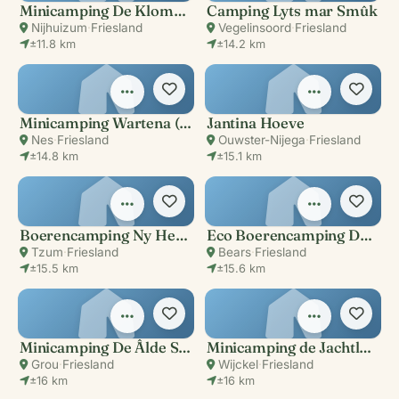
Minicamping De Klompen
Camping Lyts mar Smûk
Nijhuizum
·
Friesland
Vegelinsoord
·
Friesland
±11.8 km
±14.2 km
Minicamping Wartena (te Nes)
Jantina Hoeve
Nes
·
Friesland
Ouwster-Nijega
·
Friesland
±14.8 km
±15.1 km
Boerencamping Ny Herema
Eco Boerencamping De Swetteblom
Tzum
·
Friesland
Bears
·
Friesland
±15.5 km
±15.6 km
Minicamping De Âlde Stjelp
Minicamping de Jachtlusthoeve
Grou
·
Friesland
Wijckel
·
Friesland
±16 km
±16 km