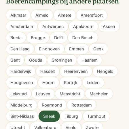
Boerencampings bij andere plaatsen
Alkmaar
Almelo
Almere
Amersfoort
Amsterdam
Antwerpen
Apeldoorn
Assen
Breda
Brugge
Delft
Den Bosch
Den Haag
Eindhoven
Emmen
Genk
Gent
Gouda
Groningen
Haarlem
Harderwijk
Hasselt
Heerenveen
Hengelo
Hoogeveen
Hoorn
Kortrijk
Leiden
Lelystad
Leuven
Maastricht
Mechelen
Middelburg
Roermond
Rotterdam
Sint-Niklaas
Sneek
Tilburg
Turnhout
Utrecht
Valkenburg
Venlo
Zwolle