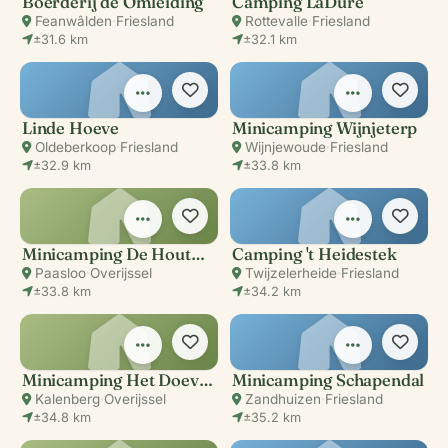
Boerderij de Omleiding
Camping LaDure
Feanwâlden
·
Friesland
Rottevalle
·
Friesland
±31.6 km
±32.1 km
Linde Hoeve
Minicamping Wijnjeterp
Oldeberkoop
·
Friesland
Wijnjewoude
·
Friesland
±32.9 km
±33.8 km
Minicamping De Houtwal
Camping 't Heidestek
Paasloo
·
Overijssel
Twijzelerheide
·
Friesland
±33.8 km
±34.2 km
Minicamping Het Doevehuis
Minicamping Schapendal
Kalenberg
·
Overijssel
Zandhuizen
·
Friesland
±34.8 km
±35.2 km