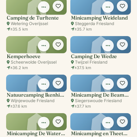
Camping de Turftente
Minicamping Weideland
Wetering
·
Overijssel
Steggerda
·
Friesland
±35.5 km
±35.7 km
Kemperhoeve
Camping De Wedze
Scheerwolde
·
Overijssel
Twijzel
·
Friesland
±36.2 km
±37.5 km
Natuurcamping Ikenhiem
Minicamping De Beamwâl
Wijnjewoude
·
Friesland
Siegerswoude
·
Friesland
±37.6 km
±37.7 km
Minicamping De Watertoren
Minicamping en Theetuin Aldsyl