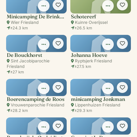
Minicamping De Brinkhoeve
Schotererf
Wier
·
Friesland
Kuinre
·
Overijssel
±24.3 km
±26.5 km
De Bouckhorst
Johanna Hoeve
Sint Jacobiparochie
·
Ryptsjerk
·
Friesland
Friesland
±27.5 km
±27 km
Boerencamping de Roos
minicamping Jonkman
Vrouwenparochie
·
Friesland
Lippenhuizen
·
Friesland
±28.2 km
±29.3 km