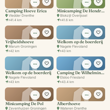
Camping Hoeve Erica
Minicamping De Hendrikahoeve
Vledder
·
Drenthe
Blokzijl
·
Overijssel
±41.4 km
±41.6 km
Vrijheidshoeve
Welkom op de boerderij
Marum
·
Groningen
Nagele
·
Flevoland
±42 km
±43 km
Welkom op de boerderij
Camping De Wilhelminahoeve
Nagele
·
Flevoland
Elsloo
·
Friesland
±43 km
±43.4 km
Minicamping De Pol
Alberthoeve
Zevenhuizen
·
Groningen
Wateren
·
Drenthe