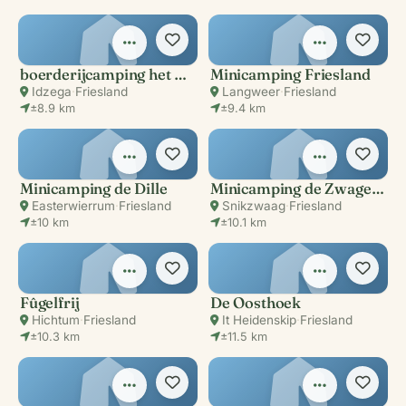
boerderijcamping het Klokhuis
Minicamping Friesland
Idzega
·
Friesland
Langweer
·
Friesland
±8.9 km
±9.4 km
Minicamping de Dille
Minicamping de Zwagemer
Easterwierrum
·
Friesland
Snikzwaag
·
Friesland
±10 km
±10.1 km
Fûgelfrij
De Oosthoek
Hichtum
·
Friesland
It Heidenskip
·
Friesland
±10.3 km
±11.5 km