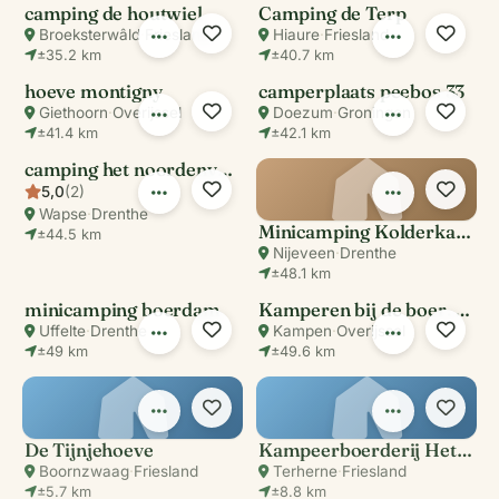
camping de houtwiel
Camping de Terp
Broeksterwâld
·
Friesland
Hiaure
·
Friesland
±35.2 km
±40.7 km
hoeve montigny
camperplaats peebos 33
Giethoorn
·
Overijssel
Doezum
·
Groningen
±41.4 km
±42.1 km
camping het noordenveld
5,0
(2)
Wapse
·
Drenthe
Minicamping Kolderkamp
±44.5 km
Nijeveen
·
Drenthe
±48.1 km
minicamping boerdam
Kamperen bij de boer, Kampereiland (rustig en knus en eenvoudig)
Uffelte
·
Drenthe
Kampen
·
Overijssel
±49 km
±49.6 km
De Tijnjehoeve
Kampeerboerderij Hettinga
Boornzwaag
·
Friesland
Terherne
·
Friesland
±5.7 km
±8.8 km