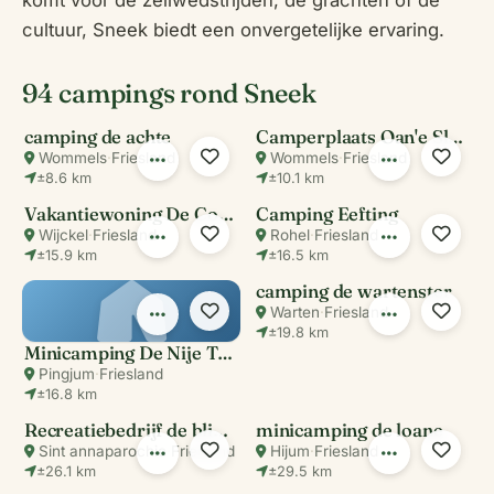
komt voor de zeilwedstrijden, de grachten of de
cultuur, Sneek biedt een onvergetelijke ervaring.
94 campings rond Sneek
camping de achte
Camperplaats Oan'e Slachte
Wommels
·
Friesland
Wommels
·
Friesland
±8.6 km
±10.1 km
Vakantiewoning De Coehoorn
Camping Eefting
Wijckel
·
Friesland
Rohel
·
Friesland
±15.9 km
±16.5 km
camping de wartenster
Warten
·
Friesland
±19.8 km
Minicamping De Nije Trije
Pingjum
·
Friesland
±16.8 km
Recreatiebedrijf de blikvaart
minicamping de loane
Sint annaparochie
·
Friesland
Hijum
·
Friesland
±26.1 km
±29.5 km