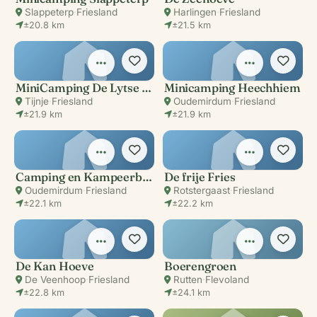
Slappeterp
·
Friesland
Harlingen
·
Friesland
±20.8 km
±21.5 km
MiniCamping De Lytse Boer
Minicamping Heechhiem
Tijnje
·
Friesland
Oudemirdum
·
Friesland
±21.9 km
±21.9 km
Camping en Kampeerboerderij Groen
De frije Fries
Oudemirdum
·
Friesland
Rotstergaast
·
Friesland
±22.1 km
±22.2 km
De Kan Hoeve
Boerengroen
De Veenhoop
·
Friesland
Rutten
·
Flevoland
±22.8 km
±24.1 km