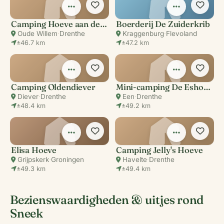
Camping Hoeve aan den weg
Boerderij De Zuiderkrib
Oude Willem
·
Drenthe
Kraggenburg
·
Flevoland
±46.7 km
±47.2 km
Camping Oldendiever
Mini-camping De Eshoeve
Diever
·
Drenthe
Een
·
Drenthe
±48.4 km
±49.2 km
Elisa Hoeve
Camping Jelly's Hoeve
Grijpskerk
·
Groningen
Havelte
·
Drenthe
±49.3 km
±49.4 km
Bezienswaardigheden & uitjes rond
Sneek