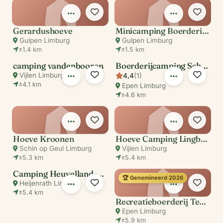
Gerardushoeve
Minicamping Boerderij Berghemmerhof
Gulpen
·
Limburg
Gulpen
·
Limburg
±1.4 km
±1.5 km
camping vandenbooren
Boerderijcamping Schaapskooi Mergelland
Vijlen
·
Limburg
4,4
(1)
±4.1 km
Epen
·
Limburg
±4.6 km
Hoeve Kroonen
Hoeve Camping Lingberg
Schin op Geul
·
Limburg
Vijlen
·
Limburg
±5.3 km
±5.4 km
Camping Heuvelland-Oaze
🏆 Genomineerd 2026
Heijenrath
·
Limburg
±5.4 km
Recreatieboerderij Tergracht
Epen
·
Limburg
±5.9 km