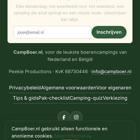
Elke donderdag: het weerbeeld voor het weekend, een
camping die eruit springt en een mooie route. Uitschrijven
kan altijd.
Inschrijven
CampBoer.nl
, voor de leukste boerencampings van
Nederland en België
Peekie Productions · KvK 68730446 ·
info@campboer.nl
Privacybeleid
Algemene voorwaarden
Voor eigenaren
Tips & gids
Pak-checklist
Camping-quiz
Verkiezing
CampBoer.nl gebruikt alleen functionele en
© 2026 CampBoer.nl · Alle rechten voorbehouden · site
anonieme cookies.
Meer informatie
.
door
Peekie Productions