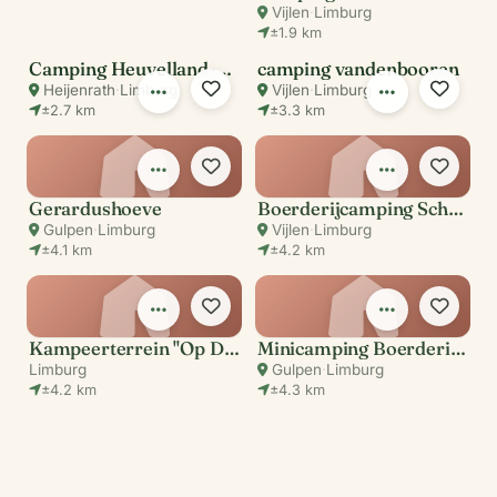
Vijlen
·
Limburg
±1.9 km
Camping Heuvelland-Oaze
camping vandenbooren
Heijenrath
·
Limburg
Vijlen
·
Limburg
±2.7 km
±3.3 km
Gerardushoeve
Boerderijcamping Schrouff
Gulpen
·
Limburg
Vijlen
·
Limburg
±4.1 km
±4.2 km
Kampeerterrein "Op De Hei"
Minicamping Boerderij Berghemmerhof
Limburg
Gulpen
·
Limburg
±4.2 km
±4.3 km