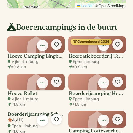
Leaflet
|
© OpenStreetMap
Boerencampings in de buurt
🏆 Genomineerd 2026
Hoeve Camping Lingberg
Recreatieboerderij Tergracht
Vijlen
·
Limburg
Epen
·
Limburg
±0.8 km
±0.9 km
Hoeve Bellet
Boerderijcamping Hoeve Helberg
Vijlen
·
Limburg
Epen
·
Limburg
±1.5 km
±1.5 km
Boerderijcamping Schaapskooi Mergelland
4,4
(1)
Epen
·
Limburg
Camping Cottesserhoeve
±1.6 km