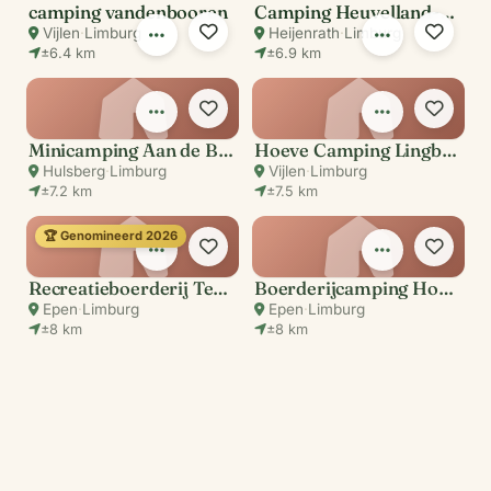
camping vandenbooren
Camping Heuvelland-Oaze
Vijlen
·
Limburg
Heijenrath
·
Limburg
±6.4 km
±6.9 km
Minicamping Aan de Beemden
Hoeve Camping Lingberg
Hulsberg
·
Limburg
Vijlen
·
Limburg
±7.2 km
±7.5 km
🏆 Genomineerd 2026
Recreatieboerderij Tergracht
Boerderijcamping Hoeve Helberg
Epen
·
Limburg
Epen
·
Limburg
±8 km
±8 km