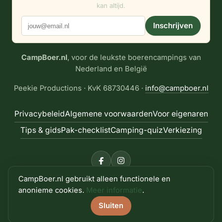
kan altijd.
Inschrijven
CampBoer.nl
, voor de leukste boerencampings van
Nederland en België
Peekie Productions · KvK 68730446 ·
info@campboer.nl
Privacybeleid
Algemene voorwaarden
Voor eigenaren
Tips & gids
Pak-checklist
Camping-quiz
Verkiezing
CampBoer.nl gebruikt alleen functionele en
© 2026 CampBoer.nl · Alle rechten voorbehouden · site
anonieme cookies.
Meer informatie
.
door
Peekie Productions
Sluiten