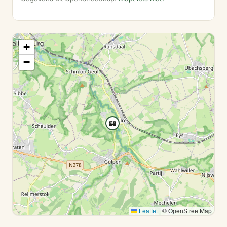
+
−
🏰
Leaflet
|
© OpenStreetMap