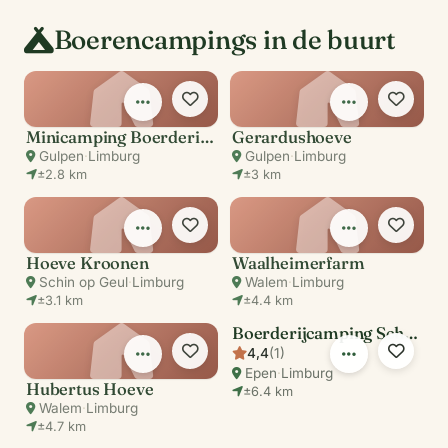
Boerencampings in de buurt
Minicamping Boerderij Berghemmerhof
Gerardushoeve
Gulpen
·
Limburg
Gulpen
·
Limburg
±2.8 km
±3 km
Hoeve Kroonen
Waalheimerfarm
Schin op Geul
·
Limburg
Walem
·
Limburg
±3.1 km
±4.4 km
Boerderijcamping Schaapskooi Mergelland
4,4
(1)
Epen
·
Limburg
Hubertus Hoeve
±6.4 km
Walem
·
Limburg
±4.7 km