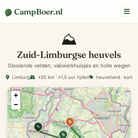
CampBoer.nl
⛰️
Zuid-Limburgse heuvels
Glooiende velden, vakwerkhuisjes en holle wegen
Limburg
±55 km · ±1,5 uur rijden
heuvelland · kort
+
−
6
1
2