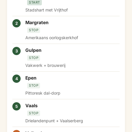
START
Stadshart met Vrijthof
Margraten
2
STOP
Amerikaans oorlogskerkhof
Gulpen
3
STOP
Vakwerk + brouwerij
Epen
4
STOP
Pittoresk dal-dorp
Vaals
5
STOP
Drielandenpunt + Vaalserberg